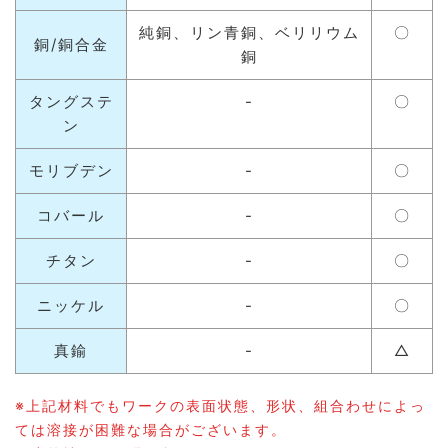
純銅、リン青銅、ベリリウム
〇
銅/銅合金
銅
タングステ
-
〇
ン
モリブデン
-
〇
コバール
-
〇
チタン
-
〇
ニッケル
-
〇
真鍮
-
△
※上記材料でもワークの表面状態、形状、組合わせによっ
ては溶接が困難な場合がございます。