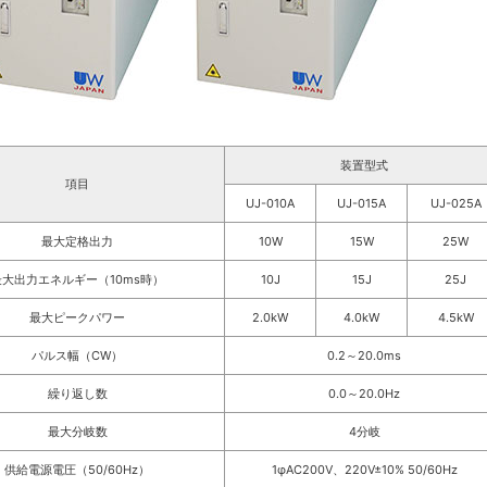
装置型式
項目
UJ-010A
UJ-015A
UJ-025A
最大定格出力
10W
15W
25W
最大出力エネルギー（10ms時）
10J
15J
25J
最大ピークパワー
2.0kW
4.0kW
4.5kW
パルス幅（CW）
0.2～20.0ms
繰り返し数
0.0～20.0Hz
最大分岐数
4分岐
供給電源電圧（50/60Hz）
1φAC200V、220V±10% 50/60Hz