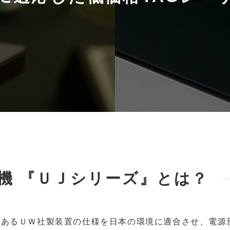
接機 『ＵＪシリーズ』とは？
1であるＵＷ社製装置の仕様を日本の環境に適合させ、電源