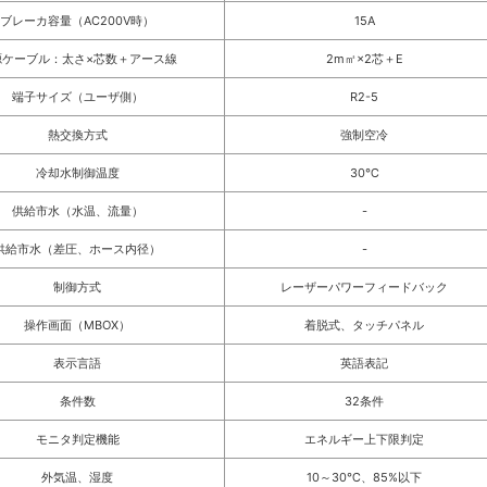
ブレーカ容量（AC200V時）
15A
源ケーブル：太さ×芯数＋アース線
2m㎡×2芯＋E
端子サイズ（ユーザ側）
R2-5
熱交換方式
強制空冷
冷却水制御温度
30℃
供給市水（水温、流量）
-
供給市水（差圧、ホース内径）
-
制御方式
レーザーパワーフィードバック
操作画面（MBOX）
着脱式、タッチパネル
表示言語
英語表記
条件数
32条件
モニタ判定機能
エネルギー上下限判定
外気温、湿度
10～30℃、85%以下