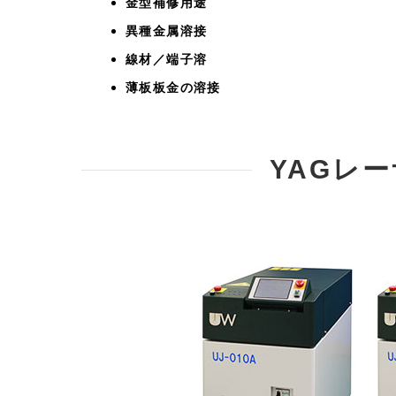
金型補修用途
異種金属溶接
線材／端子溶
薄板板金の溶接
YAGレ