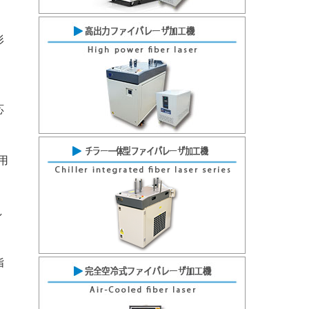
形
ッ
応
用
し
指