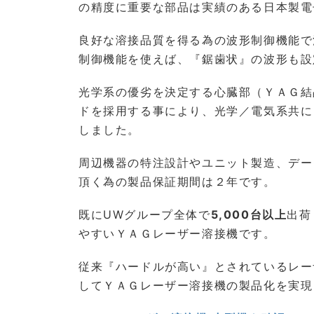
の精度に重要な部品は実績のある日本製電
良好な溶接品質を得る為の波形制御機能で
制御機能を使えば、『鋸歯状』の波形も設
光学系の優劣を決定する心臓部（ＹＡＧ結晶
ドを採用する事により、光学／電気系共に
しました。
周辺機器の特注設計やユニット製造、デー
頂く為の製品保証期間は２年です。
既にUWグループ全体で
5,000台以上
出荷
やすいＹＡＧレーザー溶接機です。
従来『ハードルが高い』とされているレー
してＹＡＧレーザー溶接機の製品化を実現