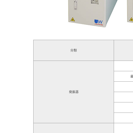
分類
発振器