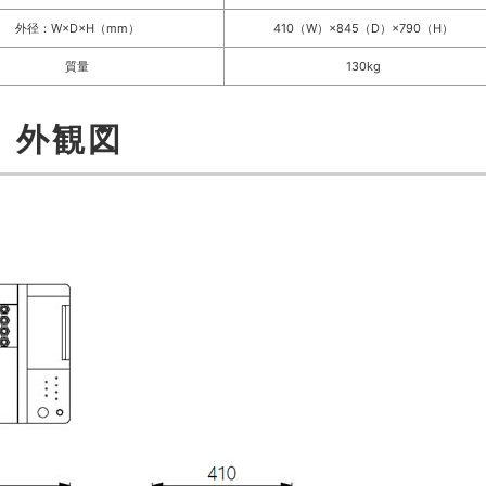
外径：W×D×H（mm）
410（W）×845（D）×790（H）
質量
130kg
外観図